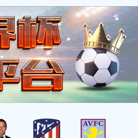
注册入口
赛数据从这