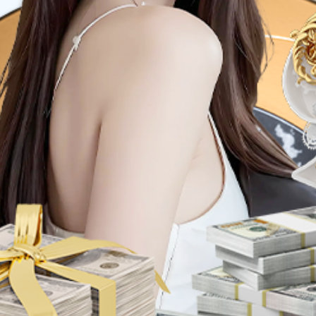
完成了一波强势逆袭。爱德华兹连续五场比赛砍下
波连胜高潮，成功从附加赛区边缘攀升至西部第
队，如今正用实打实的战绩宣告自己的崛起。
爱德华兹的进攻风暴：连续3
自3月中旬以来，爱德华兹的状态如同被点燃的火
34.6分、5.8个篮板和4.2次助攻。这位23岁
力：他既能用标志性的后撤步三分撕开防守，也
次在关键时刻接管比赛。在对阵雷霆的焦点战中，
两记关键三分，直接浇灭了对手的反扑势头。这
精进的得分技巧，更得益于他在防守端被重点布
爱德华兹的爆发并非偶然。进入三年级后，他场均得
生涯新高的38.2%。更重要的是，他在场上不再
分球、无球跑动后的接球投篮来融入体系。这种