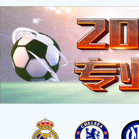
皇冠·ap