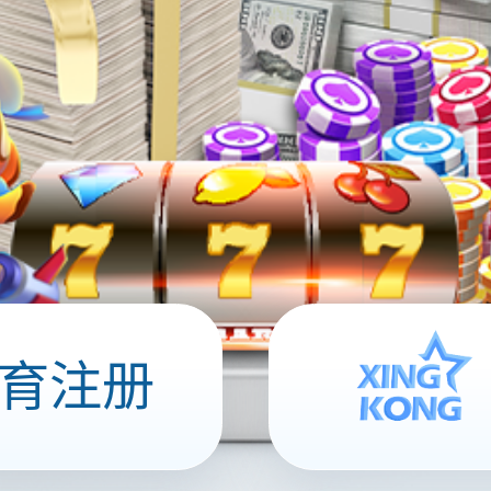
也让对手的防守策略变得无所适从。
森林狼的逆袭密码：防守韧
森林狼的强势逆袭，绝不仅仅依靠爱德华兹的个
中，球队的防守效率从赛季中段的联盟第15位跃
容，让麦克丹尼尔斯和戈贝尔在侧翼和篮下形成
44.1%。尤其是戈贝尔，在连续30+的比赛中场
成功率骤降了12%。
与此同时，森林狼的团队协作也迎来了质的飞跃
出现在空位：唐斯在三分线外提供了稳定的空间
攻。最近五场比赛中，森林狼场均助攻数达到26.8
已经摆脱了“单打独斗”的标签，形成了高效的进
林狼从附加赛区逆袭至西部第四的根本原因。