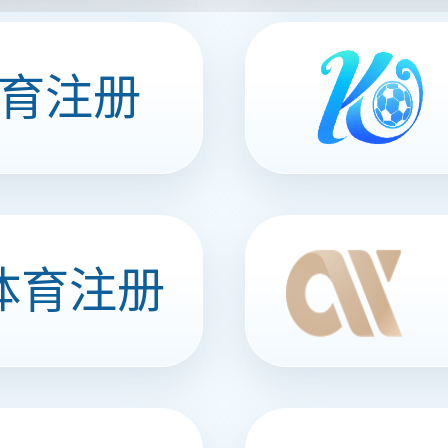
如何看待主帅的去留？是更加团结地为恩师而战
慧。与此同时，外界的舆论压力同样不容小觑。
人，每一次失利后的采访。杨鸣需要展现出足够
带领球队在压力之下稳步前行，用硬邦邦的胜利
命运的主动权。否则，任何流言蜚语都可能成为
总而言之，杨鸣的留任与否，已经清晰地与辽宁
过去三年执教成果的终极检验，更是他证明自身
季的征程已经开启，对于杨鸣和辽宁队而言，每
成身退、续约留任，还是遗憾离场、另寻出路，
以待。