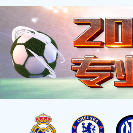
皇冠·ap