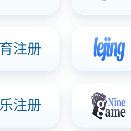
拒绝重
而中场的年龄结构问题正...
，绿
攻火力令人胆寒，但真正让...
裁判
新星卡洛斯·阿尔卡拉...
联系我们