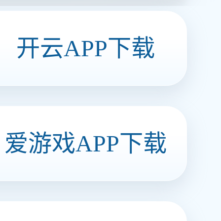
，还是心生动摇？这考验着杨鸣的领导智
媒体和球迷会紧盯着每一场比赛，每一次换
的定力，屏蔽杂音，专注于比赛本身。只有
和四连冠的奖杯作为回应，他才能掌握自己
压垮骆驼的最后一根稻草。
队的四连冠战绩画上了等号。这不仅是对他
价值、续写执教生涯辉煌的关键一役。新赛
一步都如履薄冰，又充满机遇。最终，是功
答案都将由球场上的表现来揭晓。我们拭目