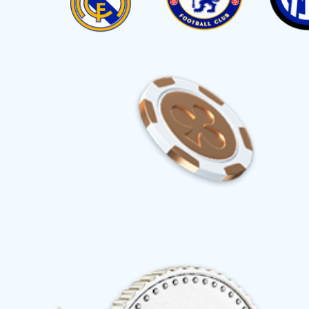
覆盖实时赛事、专
首页
/
体育头条
/ 正文