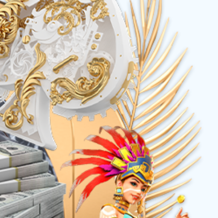
合同年问题。这位带领球队三连冠的功勋教
与否，似乎将直接取决于球队能否在新赛季
荣誉的争夺，更是一场关乎个人前途的关键
极考验
已属凤毛麟角，而四连冠更是无人触及的巅
也意味着主帅杨鸣背负着前所未有的压力。
格外沉重。从阵容上看，辽宁队拥有郭艾
旭等老将压阵，外援配置也堪称豪华。但篮
战术磨合以及对手的针对性研究，都是卫冕
冠”的缔造者，更是有能力带领球队突破瓶
即便成绩看似光鲜，也极可能成为其留任道