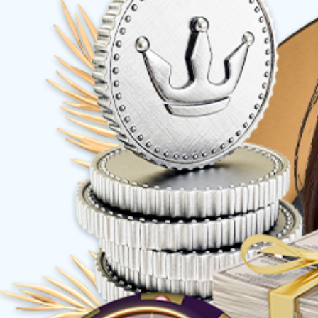
五、信息保护措施
平台采用多重防护机制确保皇冠
HTTPS 加密传输
权限分级与访问控制
系统审计与异常行为识别
六、用户权利
您拥有以下数据权利：
访问、更正、删除个人信息
申请注销账户或停止使用服务
关闭授权功能如位置服务或通
七、未成年人保护
我们不会面向 14 周岁以下用