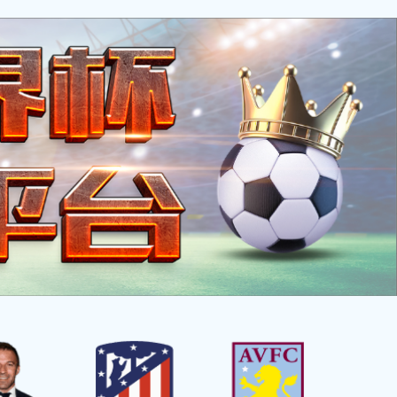
注册入口
时，我们高度重视个人隐私保护。