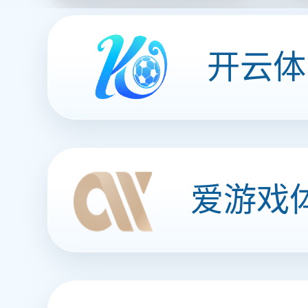
态
点
包
标
推荐网站
开云官方版网站登录入口
拼搏在线官方网站
爱游戏网页版
乐鱼平台
开云官方端网站登录入口
开云网页版页面登录