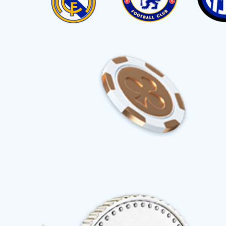
行为记录：包括访问路径、停
位置信息：在获得授权后采集
三、信息使用目的
收集到的信息将用于：
为您提供定制化内容与互动体
保障账号和数据安全
进行数据分析与服务优化
在授权基础上提供通知推送服
四、第三方共享与信息披露
我们承诺不会随意出售用户信息
经您明确授权的合作服务
与第三方技术支持商（如推送
法律法规要求或监管部门依法