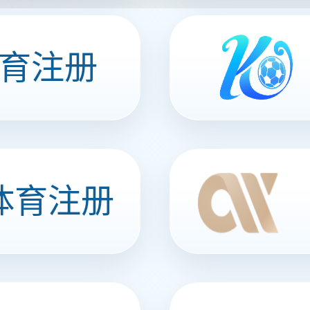
果与胜率，更好辅助判断走势。
。
APP 加速加载
数据中心使用技巧
通过皇冠·app官网皇冠·app官网
击任意球员即可展开详细数据，
页客户端访问，可享受更快的数
括传球、射门、控球时间等指
加载与更低延迟的直播体验。
。
联系我们
support@rivercityrebels.com
皇
团
一