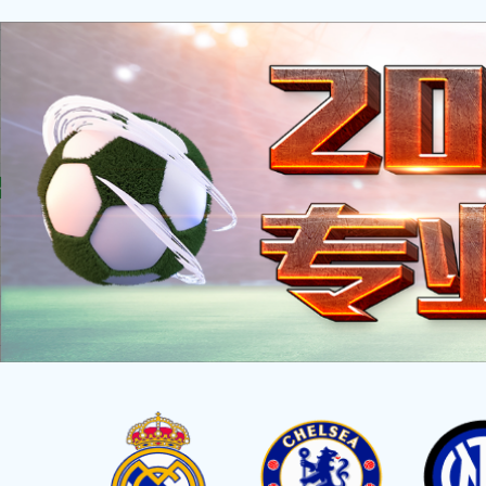
一、引言
皇冠·app官网皇冠·app官
二、信息收集范围
我们可能收集以下信息：
注册信息：如手机号、昵称、
设备信息：操作系统、浏览器