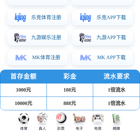
美国网协换帅：麦肯罗接替帕特里克执教
戴维斯杯
美国网球协会（USTA）近日正式宣布，传奇名宿约翰
·麦肯罗将接替吉姆·帕特里克，出任美国队戴维斯杯队
长，负责男子国家队在国际赛场上的征战。这一决定
标志着美国网协在戴维斯杯战略上的重大转向——从
过去相对保守、注重系统化管理的模式，转向更依赖
明星效应和赛场经验的“巨星掌舵”，旨在重振美国队
在戴维斯杯中的辉煌传统。
换帅背后：从“系统派”到“明星派”的